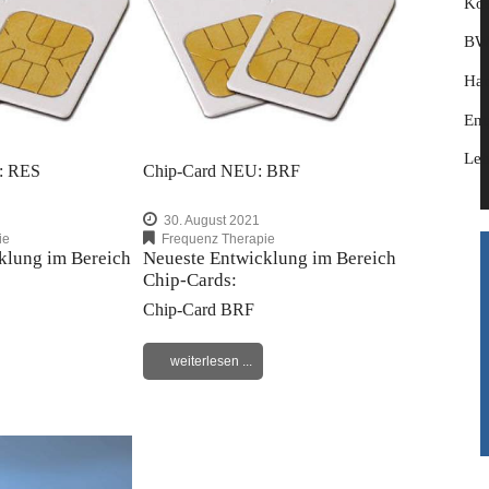
Kos
BW2
Han
Ent
Le
: RES
Chip-Card NEU: BRF
30. August 2021
ie
Frequenz Therapie
klung im Bereich
Neueste Entwicklung im Bereich
Chip-Cards:
Chip-Card BRF
weiterlesen ...