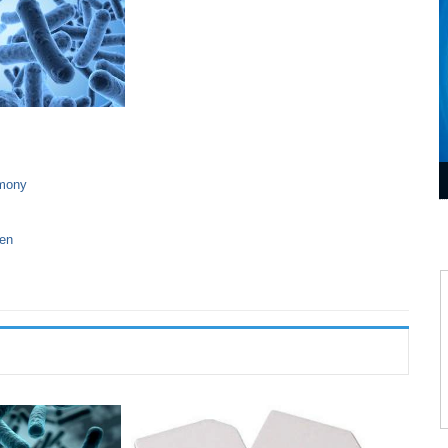
rmony
zen