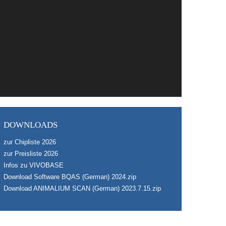
metik Chip Card Anwendung
1 „ Golden Harmony“ Einführung
dhabung von Chip Cards
giftung von Niere, Leber, Darm, Lymphe, Säfte
bensweg
DOWNLOADS
zur Chipliste 2026
zur Preisliste 2026
Infos zu VIVOBASE
Download Software BQAS (German) 2024.zip
Download ANIMALIUM SCAN (German) 2023.7.15.zip