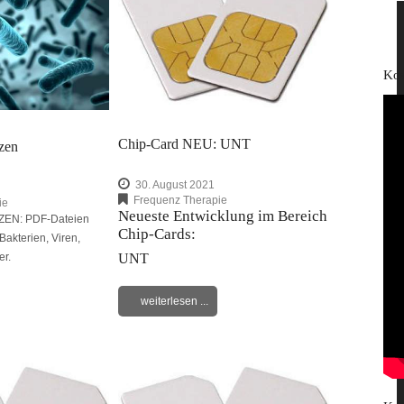
Kos
Chip-Card NEU: UNT
zen
30. August 2021
Frequenz Therapie
ie
Neueste Entwicklung im Bereich
EN: PDF-Dateien
Chip-Cards:
akterien, Viren,
UNT
r.
weiterlesen ...