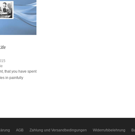
ife
015
ie
t, that you have spent
s in painfully
lärung
AGB
Zahlung und Versandbedingungen
Widerrufsbelehrung
Ba