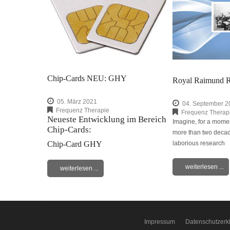
Chip-Cards NEU: GHY
Royal Raimund R
05. März 2021
04. September 2
Frequenz Therapie
Frequenz Therap
Neueste Entwicklung im Bereich
Imagine, for a momen
Chip-Cards:
more than two decade
Chip-Card GHY
laborious research
weiterlesen ...
weiterlesen ...
Impressum
Datenschutzerk